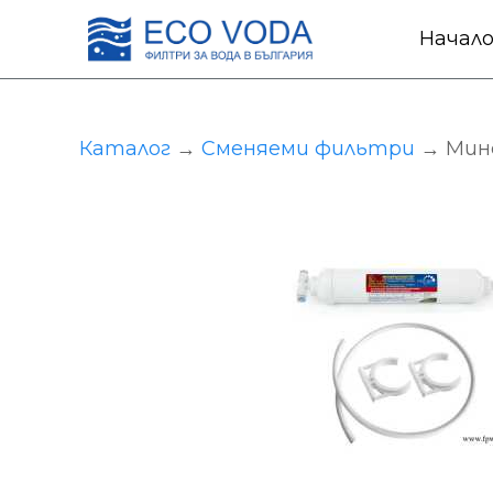
Начал
Каталог
→
Сменяеми фильтри
→ Мине