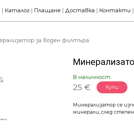
о
|
Каталог
|
Плащане
|
Доставка
|
Контакти
рализатор за воден филтъра
Минерализато
В наличност
25 €
Купи
Минерализатор се изпо
минерали, след степен