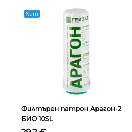
Хит
Филтърен патрон Арагон-2
БИО 10SL