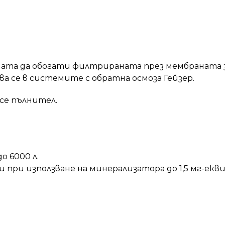
ата да обогати филтрираната през мембраната за
а се в системите с обратна осмоза Гейзер.
се пълнител.
 6000 л.
ри използване на минерализатора до 1,5 мг-екви