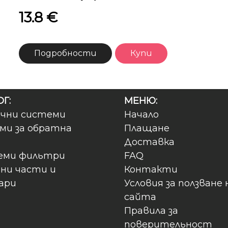
13.8 €
Подробности
Купи
Г:
МЕНЮ:
чни системи
Начало
ми за обратна
Плащане
Доставка
еми фильтри
FAQ
ни части и
Контакти
ари
Условия за ползване 
сайта
Правила за
поверительност