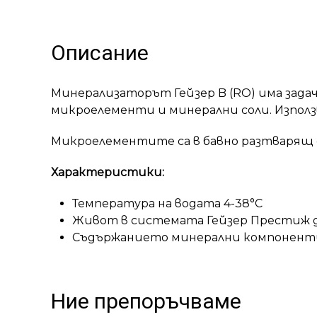
Описание
Минерализаторът Гейзер B (RO) има задач
микроелементи и минерални соли. Използв
Микроелементите са в бавно разтварящ 
Характеристики:
Температура на водата 4-38°С
Живот в системата Гейзер Престиж до
Съдържанието минерални компоненти п
Ние препоръчваме