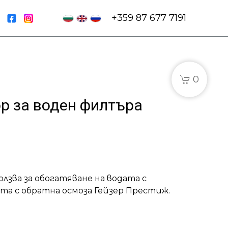
|
+359 87 677 7191
0
р за воден филтъра
лзва за обогатяване на водата с
та с обратна осмоза Гейзер Престиж.