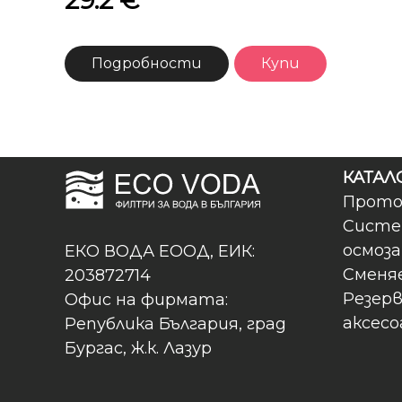
29.2 €
Подробности
Купи
КАТАЛО
Прото
Систе
осмоза
ЕКО ВОДА ЕООД, ЕИК:
Сменя
203872714
Резерв
Офис на фирмата:
аксесо
Република България, град
Бургас, ж.к. Лазур