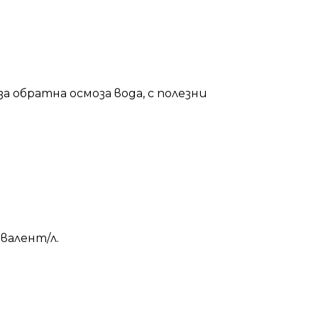
 обратна осмоза вода, с полезни
валент/л.