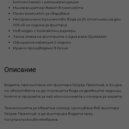
котлен камък) + реминерализация
Минерализатор Bascon в комплекта
Пълен комплект за свързване
Неограничено количество вода за 29 стотинки на ден
(105 лв на година за филтри)
Нов модел с компактни размери
Лесна смяна на филтрите с една ръка (Quicklock)
Официална гаранция 2 години
Изцяло произведено в Русия
Описание
Водата, пречистена от филтъра Гейзер Престиж, е близка
по свойствата си до топената вода на древните ледници,
която е призната за най-екологичната и полезна за хората.
Технологията за обратна осмоза, използвана във филтъра
Гейзер Престиж, е да филтрира водата през
полупропусклива мембрана.