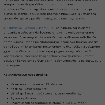
литра чиста вода). Обратноосмотичната
мембрана Смарт е изработена в корпус със система за
бързо закрепване Quicklock, което я прави лесна и бърза за
смяна, без да се изискват специални инструменти.
3.
Картридж Баскон Смарт Био
– извършва финалната
очистка и обогатява водата с полезни микроелементи
като калий, магнезий и калций. Освен това намалява RedOx
потенциала и броя на свободните радикали, които могат
да повредят клетките, положително влияейки на общото
здравословно състояние. Картриджът е изработен в
корпус със система за бързо закрепване Quicklock, което
осигурява лесната и бърза смяна без използване на специални
инструменти.
Комплектация за доставка:
Монтаж на филтърна Скоба с касети;
Кран за чиста вода №3;
1/4" свързваща тръба (зелена, синя, червена);
Адаптер-клапан;
Пластмасов резервоар за съхранение 12 литра.;