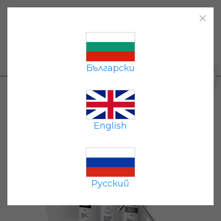
Начало
|
Каталог
|
Плащане
|
Доставка
|
Контакти
|
+359 87 677 7191
Български
0
Каталог
→
Системи за обратна осмоза
→
Гейзер Престиж Смарт 12.3М
English
Русский