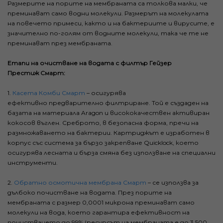
Размерите на порите на мембраната са толкова малки, че
преминават само водни молекули. Размерът на молекулата
на повечето примеси, както и на бактериите и вирусите, е
значително по-голям от водните молекули, така че те не
преминават през мембраната.
Етапи на очистване на водата с филтър Гейзер
Престиж Смарт:
1.
Касета Комби Смарт
– осигурява
ефективно предварително филтриране. Той е създаден на
базата на материала Aragon и висококачествен активиран
кокосов въглен. Среброто, в безопасна форма, пречи на
размножаването на бактерии. Картриджът е изработен в
корпус със система за бързо закрепване Quicklock, което
осигурява лесната и бърза смяна без използване на специални
инструменти.
2.
Обратно осмотична мембрана Смарт
– се използва за
дълбоко почистване на водата. През порите на
мембраната с размер 0,0001 микрона преминават само
молекули на вода, което гарантира ефективност на
почистването до 99% (ресурсът на мембраната е до 3 500