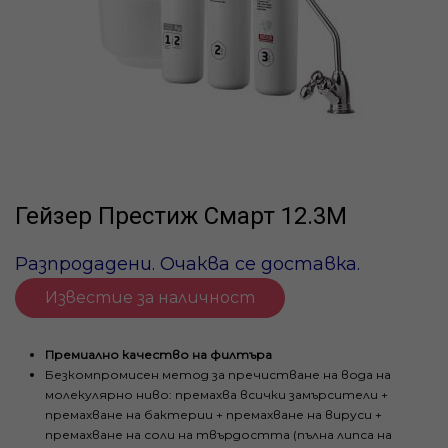
Гейзер Престиж Смарт 12.3М
Разпродадени. Очаква се доставка.
Известие за наличност
Премиално качество на филтъра
Безкомпромисен метод за пречистване на вода на
молекулярно ниво: премахва всички замърсители +
премахване на бактерии + премахване на вируси +
премахване на соли на твърдостта (пълна липса на