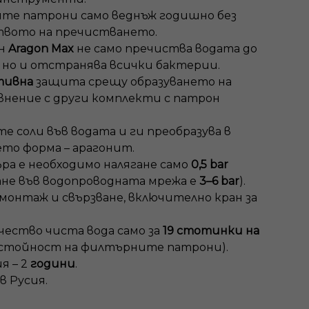
те патрони само веднъж годишно без
твото на пречистването.
он
Aragon Max
не само пречиства водата до
 но и отстранява всички бактерии.
тивна
защита срещу образуването на
внение с други комплекти с патрон
е соли във водата и ги преобразува в
ето форма – арагонит.
ра е необходимо налягане само
0,5 bar
ане във водопроводната мрежа е
3–6 bar
).
монтаж и свързване, включително кран за
чество чиста вода само за
19 стотинки на
 стойност на филтърните патрони).
я – 2
години
.
в Русия.