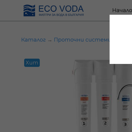
Начал
Каталог
→
Проточни системи
→ Гейз
Хит