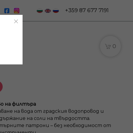
|
+359 87 677 7191
0
 Макс
о на филтъра
ване на вода от градския водопровод и
ъдържание на соли на твърдостта.
лтърните патрони – без необходимост от
 инструменти.