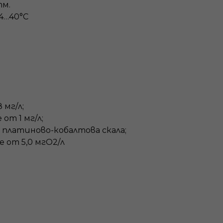
тм.
4…40°С
 мг/л;
от 1 мг/л;
о платиново-кобалтова скала;
 от 5,0 мгO2/л