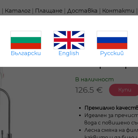
о
|
Каталог
|
Плащане
|
Доставка
|
Контакти
ер Смарт Макс
Български
English
Русский
Гейзер Смарт
В наличност
126.5 €
Купи
Премиално качеств
Идеален за пречист
вода с повишено с
Лесна смяна на фи
каквито и да било