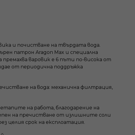
вика и почистване на твърдата вода.
рен патрон Aragon Max и специална
 премахва варовик е 6 пъти по-висока от
ждае от периодична поддръжка
ечистване на вода: механична филтрация,
 етапите на работа, благодарение на
тепен на пречистване от излишните соли
ез целия срок на експлоатация.