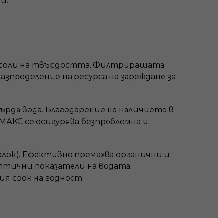
й.
е соли на твърдостта. Филтриращата
азпределение на ресурса на зареждане за
ърда вода. Благодарение на наличието в
МАКС се осигурява безпроблемна и
блок). Ефективно премахва органични и
птични показатели на водата.
я срок на годност.