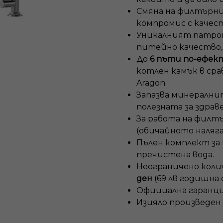
Смяна на филтърни
компромис с качес
Уникалният патр
питейно качество,
До
6 пъти по-ефек
котлен камък в сра
Aragon.
Запазва минералнит
полезната за здрав
За работа на филтъ
(обичайното наляг
Пълен комплект за 
пречистена вода.
Неограничено коли
ден
(69 лв годишна
Официална гаранци
Изцяло произведен 