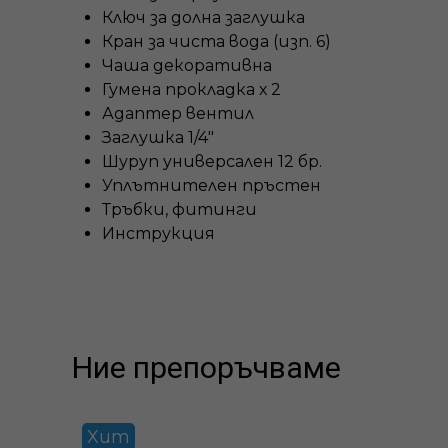
Ключ за долна заглушка
Кран за чиста вода (изп. 6)
Чаша декоративна
Гумена прокладка х 2
Адаптер вентил
Заглушка 1/4"
Шуруп универсален 12 бр.
Уплътнителен пръстен
Тръбки, фитинги
Инструкция
Ние препоръчваме
Хит