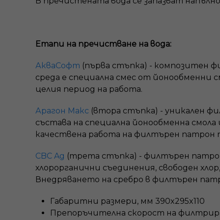
В пречистената вода се запазват напълн
Етапи на пречистване на вода:
АкваСофт
(първа стъпка) - композитен
среда е специална смес от йонообменни см
целия период на работа.
Арагон Макс
(втора стъпка) - уникален ф
състава на специална йонообменна смола
качествена работа на филтърен патрон пре
CBC Ag
(трета стъпка) - филтърен патрон
хлорорганични съединения, свободен хло
Внедряването на сребро в филтърен патр
Габаритни размери, мм 390x295x110
Препоръчителна скорост на филтриран