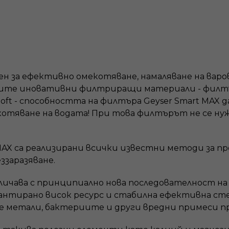
ен за ефективно омекотяване, намаляване на варо
овите иновативни филтриращи материали - филтъ
t - способността на филтъра Geyser Smart MAX да
отяване на водата! При това филтърът не се ну
AX са реализирани всички известни методи за пр
ззаразяване.
личава с принципиално нова последователност на
рантирано висок ресурс и стабилна ефективна с
е метали, бактериите и други вредни примеси пр