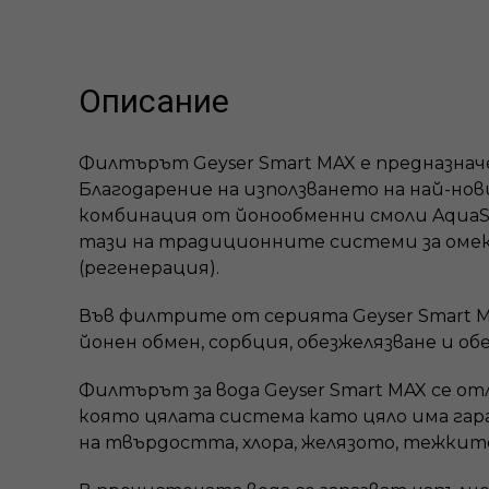
Описание
Филтърът Geyser Smart MAX е предназнач
Благодарение на използването на най-н
комбинация от йонообменни смоли AquaSof
тази на традиционните системи за омек
(регенерация).
Във филтрите от серията Geyser Smart M
йонен обмен, сорбция, обезжелязване и обе
Филтърът за вода Geyser Smart MAX се от
която цялата система като цяло има га
на твърдостта, хлора, желязото, тежкит