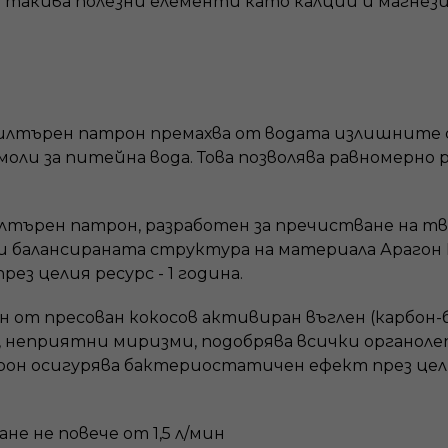
о такива полезни елементи като калций и магнези
 филтърен патрон премахва от водата излишнит
оли за питейна вода. Това позволява равномерно р
илтърен патрон, разработен за пречистване на тв
 и балансираната структура на материала Арагон 
з целия ресурс - 1 година.
 от пресован кокосов активиран въглен (карбон-
р, неприятни миризми, подобрява всички органоле
он осигурява бактериостатичен ефект през цели
е не повече от 1,5 л/мин